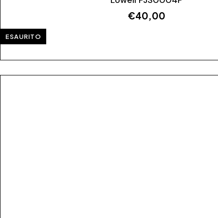
Lowell PJS0004P
€
40,00
ESAURITO