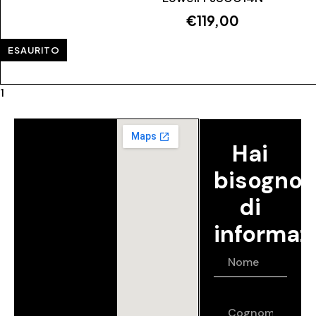
€
119,00
ESAURITO
1
2
Hai
bisogno
di
informaz