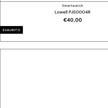
Smartwatch
Lowell PJS0004R
€
40,00
ESAURITO