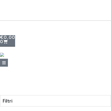
+39 095415199
+39 3923623534
WhatsApp
€
0,00
0
Filtri