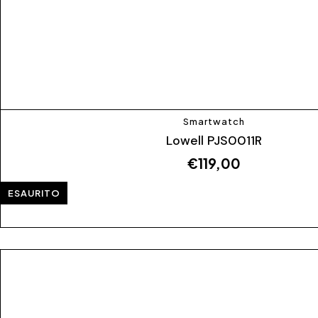
Smartwatch
Lowell PJS0011R
€
119,00
ESAURITO