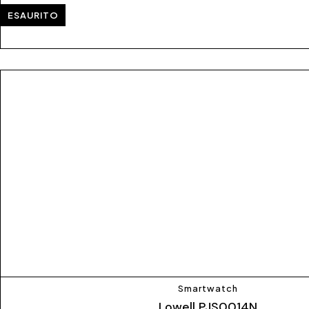
ESAURITO
Smartwatch
Lowell PJS0014N