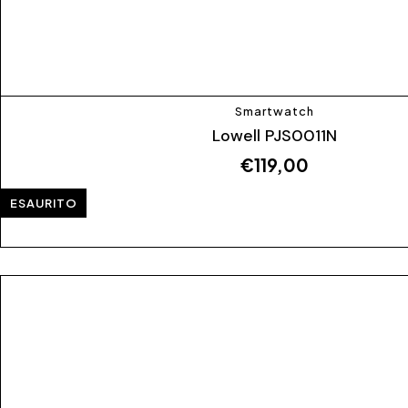
Smartwatch
Lowell PJS0011N
€
119,00
ESAURITO