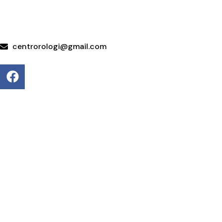
+39 095415199
+39 3923623534
WhatsApp
centrorologi@gmail.com
Via Carrubella 191, 95030 Gravina di Catania (CT)