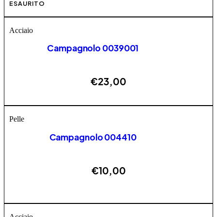
Questo prodotto ha più varianti. Le opzioni possono
ESAURITO
essere scelte nella pagina del prodotto
Acciaio
Campagnolo 0039001
€
23,00
ESAURITO
Pelle
Campagnolo 004410
€
10,00
Questo prodotto ha più varianti. Le opzioni possono
AGGIUNGI
essere scelte nella pagina del prodotto
Acciaio