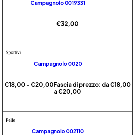
Campagnolo 0019331
€
32,00
Questo prodotto ha più varianti. Le opzioni possono
AGGIUNGI
essere scelte nella pagina del prodotto
Sportivi
Campagnolo 0020
€
18,00
-
€
20,00
Fascia di prezzo: da €18,00
a €20,00
Questo prodotto ha più varianti. Le opzioni possono
AGGIUNGI
essere scelte nella pagina del prodotto
Pelle
Campagnolo 002110