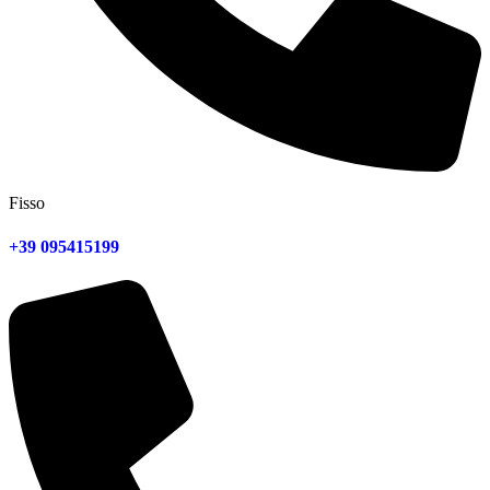
Fisso
+39 095415199