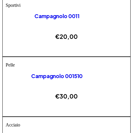
Sportivi
Campagnolo 0011
€
20,00
Questo prodotto ha più varianti. Le opzioni possono
AGGIUNGI
essere scelte nella pagina del prodotto
Pelle
Campagnolo 001510
€
30,00
Questo prodotto ha più varianti. Le opzioni possono
AGGIUNGI
essere scelte nella pagina del prodotto
Acciaio