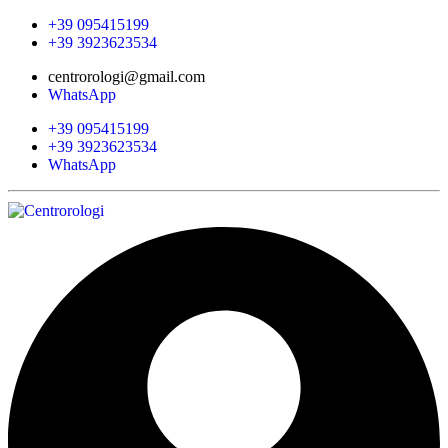
+39 095415199
+39 3923623534
centrorologi@gmail.com
WhatsApp
+39 095415199
+39 3923623534
WhatsApp