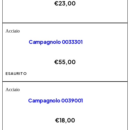
€
23,00
Questo prodotto ha più varianti. Le opzioni possono
AGGIUNGI
essere scelte nella pagina del prodotto
Acciaio
Campagnolo 0033301
€
55,00
Questo prodotto ha più varianti. Le opzioni possono
ESAURITO
essere scelte nella pagina del prodotto
Acciaio
Campagnolo 0039001
€
18,00