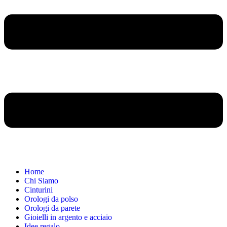
Home
Chi Siamo
Cinturini
Orologi da polso
Orologi da parete
Gioielli in argento e acciaio
Idee regalo