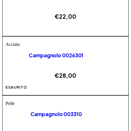
€
22,00
Questo prodotto ha più varianti. Le opzioni possono
AGGIUNGI
essere scelte nella pagina del prodotto
Acciaio
Campagnolo 0026301
€
28,00
Questo prodotto ha più varianti. Le opzioni possono
ESAURITO
essere scelte nella pagina del prodotto
Pelle
Campagnolo 003310