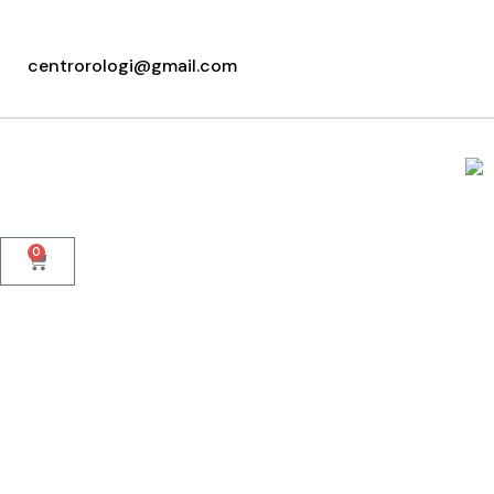
+39 095415199
+39 3923623534
centrorologi@gmail.com
WhatsApp
0
Home
Chi Siamo
Cinturini
Orologi 