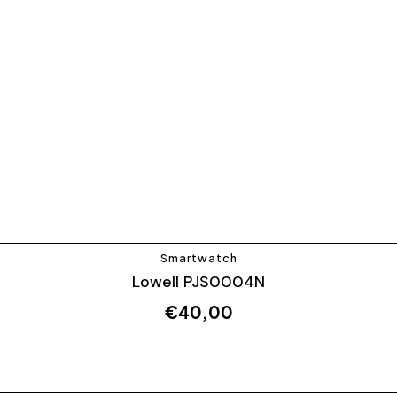
Smartwatch
Lowell PJS0004N
€
40,00