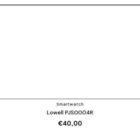
Smartwatch
Lowell PJS0004R
€
40,00