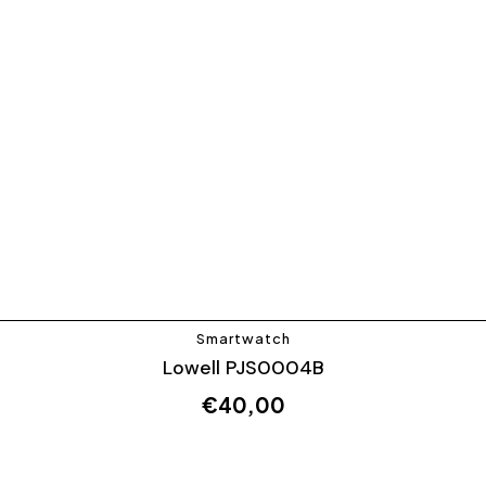
Smartwatch
Lowell PJS0004B
€
40,00