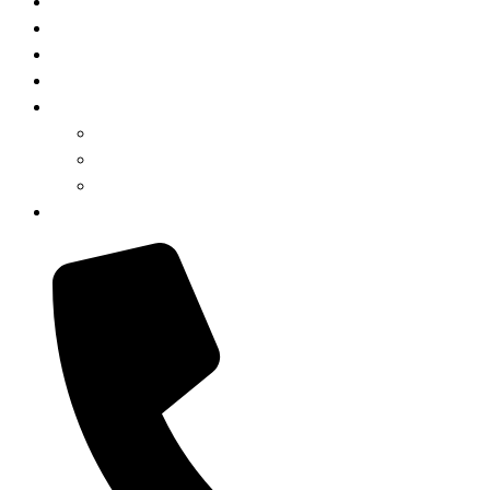
Orologi da polso
Orologi da parete
Gioielli in argento e acciaio
Idee regalo
Servizi
Riparazioni Orologi
Riparazione Orologi al Quarzo
Lucidatura Orologi
Contatti