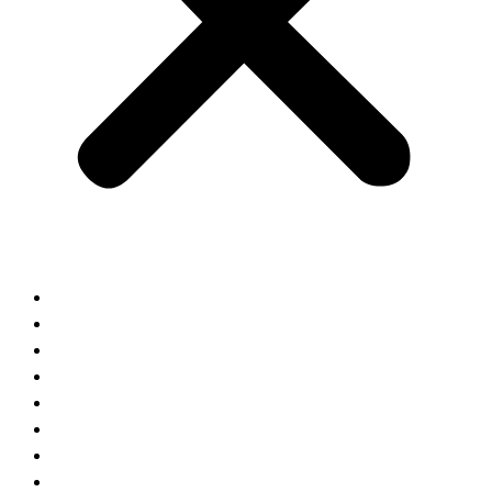
Home
Chi Siamo
Cinturini
Orologi da polso
Orologi da parete
Gioielli in argento e acciaio
Idee regalo
Servizi