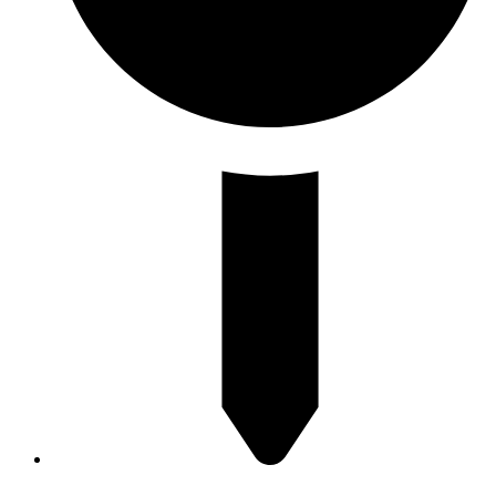
Via Carrubella 191, 95030 Gravina di Catania (CT)