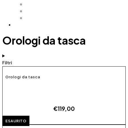
Riparazioni Orologi
Riparazione Orologi al Quarzo
Lucidatura Orologi
Contatti
Orologi da tasca
Filtri
Orologi da tasca
Lowell PO5678
€
119,00
ESAURITO