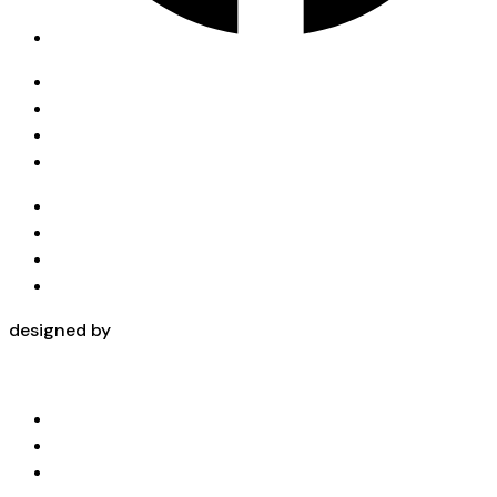
Privacy Policy
Condizioni d’uso
Cookies Policy
Copyright
Privacy Policy
Condizioni d’uso
Cookies Policy
Copyright
designed by
Home
Chi Siamo
Cinturini