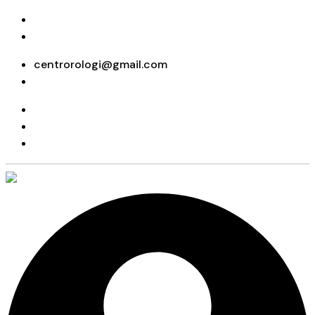
+39 095415199
+39 3923623534
centrorologi@gmail.com
WhatsApp
+39 095415199
+39 3923623534
WhatsApp