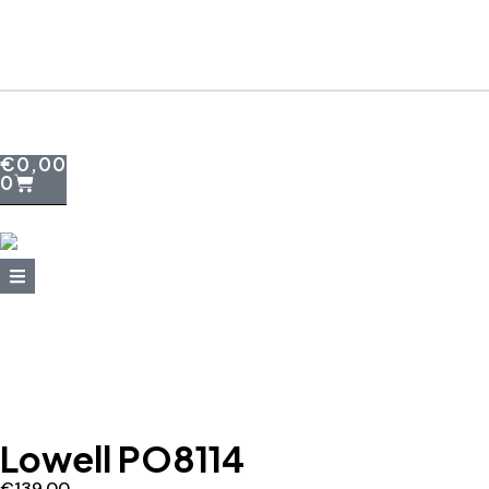
+39 095415199
+39 3923623534
WhatsApp
€
0,00
0
Lowell PO8114
€
139,00