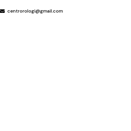
WhatsApp
centrorologi@gmail.com
Via Carrubella 191, 95030 Gravina di Catania (CT)