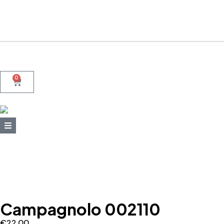
+39 095415199
+39 3923623534
WhatsApp
0
Campagnolo 002110
€
22,00