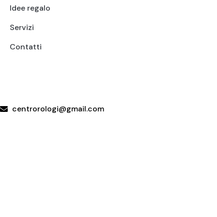
Idee regalo
Servizi
Contatti
+39 095415199
+39 3923623534
WhatsApp
centrorologi@gmail.com
Via Carrubella 191, 95030 Gravina di Catania (CT)