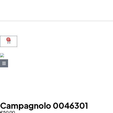
+39 095415199
+39 3923623534
WhatsApp
0
Campagnolo 0046301
€
50,00