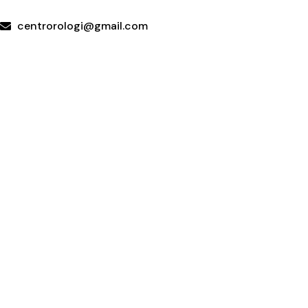
WhatsApp
centrorologi@gmail.com
Via Carrubella 191, 95030 Gravina di Catania (CT)