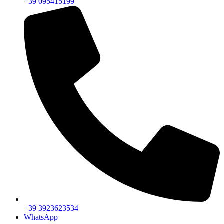
+39 095415199
+39 3923623534
WhatsApp