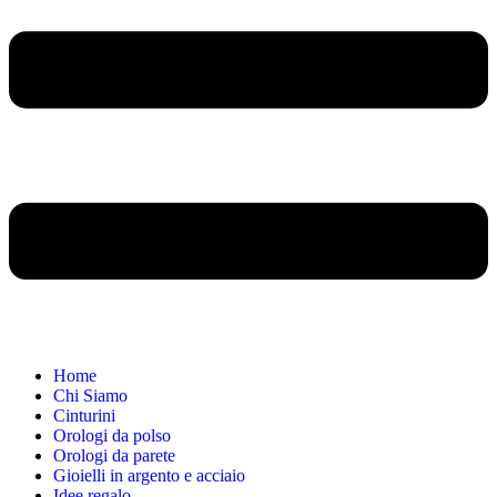
Home
Chi Siamo
Cinturini
Orologi da polso
Orologi da parete
Gioielli in argento e acciaio
Idee regalo