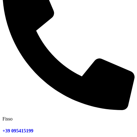
Fisso
+39 095415199