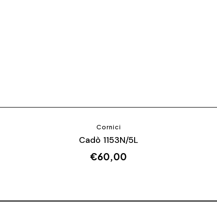
Cornici
Cadò 1153N/5L
€
60,00