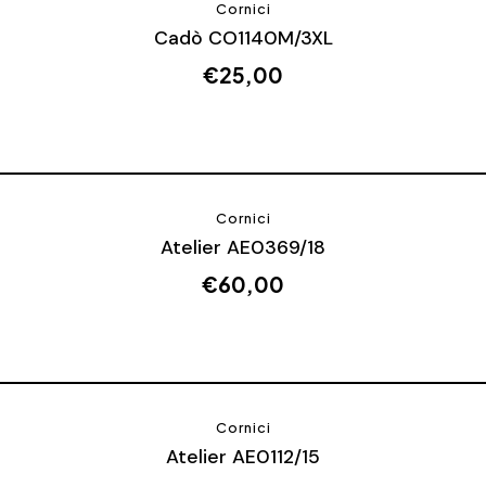
Cornici
Cadò CO1140M/3XL
€
25,00
Cornici
Atelier AE0369/18
€
60,00
Cornici
Atelier AE0112/15