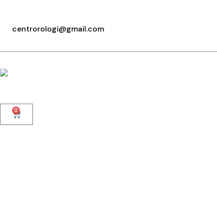
+39 095415199
+39 3923623534
centrorologi@gmail.com
WhatsApp
0
Home
Chi Siamo
Cinturini
Orologi 