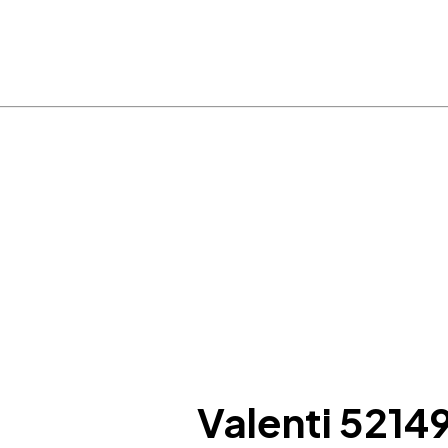
da polso
Orologi da parete
Gioielli in argento 
Valenti 5214