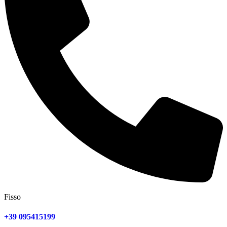
Fisso
+39 095415199