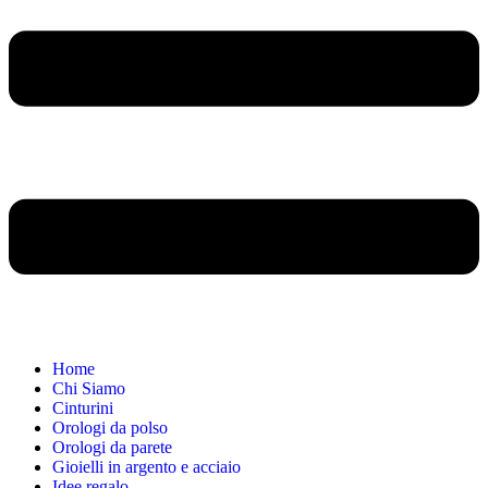
Home
Chi Siamo
Cinturini
Orologi da polso
Orologi da parete
Gioielli in argento e acciaio
Idee regalo