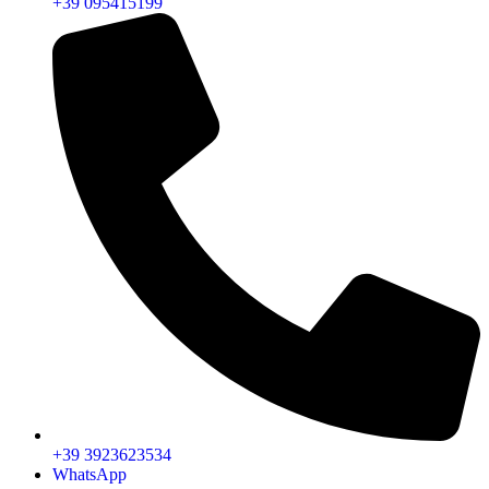
+39 095415199
+39 3923623534
WhatsApp