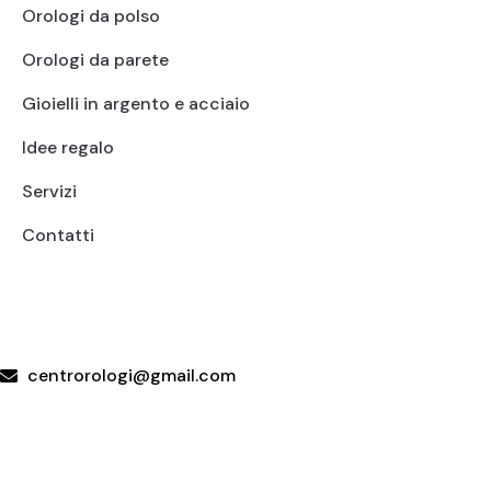
Orologi da polso
Orologi da parete
Gioielli in argento e acciaio
Idee regalo
Servizi
Contatti
+39 095415199
+39 3923623534
WhatsApp
centrorologi@gmail.com
Via Carrubella 191, 95030 Gravina di Catania (CT)