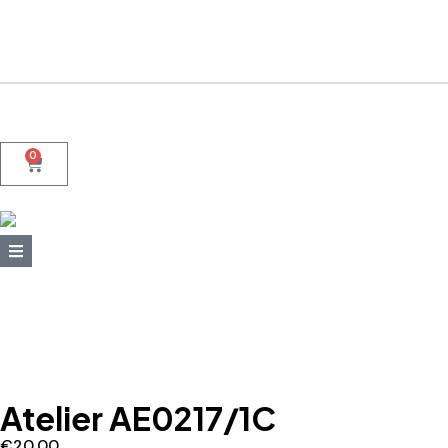
+39 095415199
+39 3923623534
WhatsApp
0
Atelier AE0217/1C
€
20,00