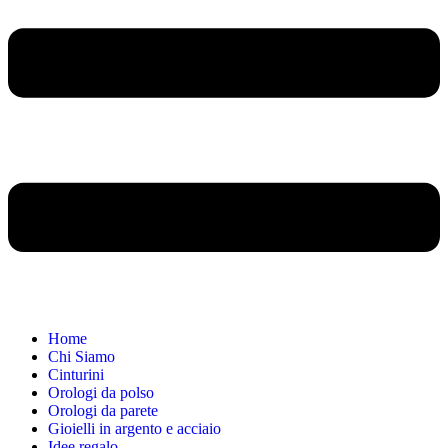
Home
Chi Siamo
Cinturini
Orologi da polso
Orologi da parete
Gioielli in argento e acciaio
Idee regalo