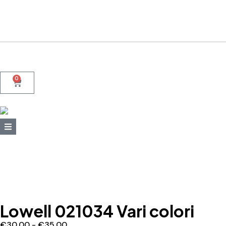
+39 095415199
+39 3923623534
WhatsApp
0
Lowell 021034 Vari colori
€
30,00
-
€
35,00