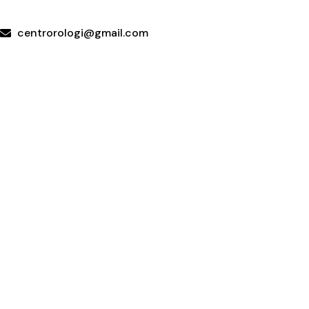
WhatsApp
centrorologi@gmail.com
Via Carrubella 191, 95030 Gravina di Catania (CT)