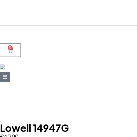
+39 095415199
+39 3923623534
WhatsApp
0
Lowell 14947G
€
40,00