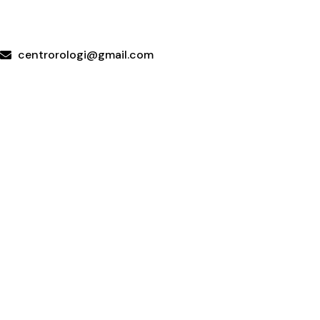
+39 095415199
+39 3923623534
WhatsApp
centrorologi@gmail.com
Via Carrubella 191, 95030 Gravina di Catania (CT)