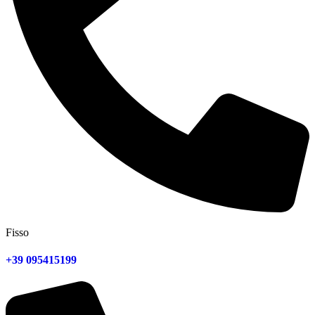
Fisso
+39 095415199