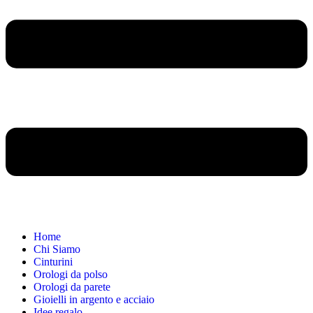
Home
Chi Siamo
Cinturini
Orologi da polso
Orologi da parete
Gioielli in argento e acciaio
Idee regalo