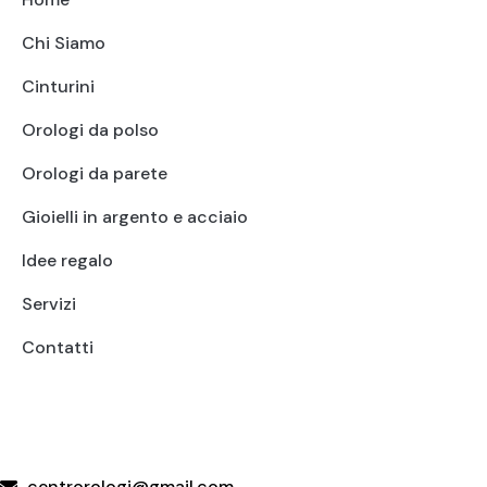
Chi Siamo
Cinturini
Orologi da polso
Orologi da parete
Gioielli in argento e acciaio
Idee regalo
Servizi
Contatti
+39 095415199
+39 3923623534
WhatsApp
centrorologi@gmail.com