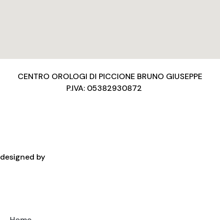
CENTRO OROLOGI DI PICCIONE BRUNO GIUSEPPE
P.IVA: 05382930872
Privacy Policy
Condizioni d’uso
Cookies Policy
Copyright
designed by
Home