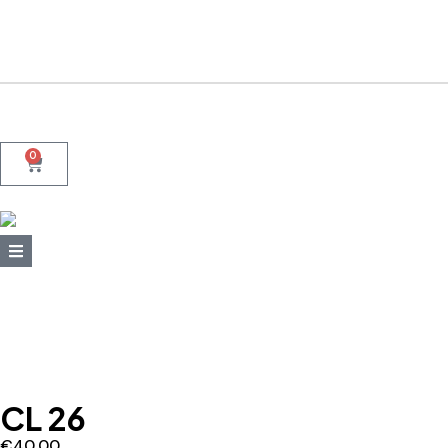
+39 095415199
+39 3923623534
WhatsApp
0
CL 26
€
40,00