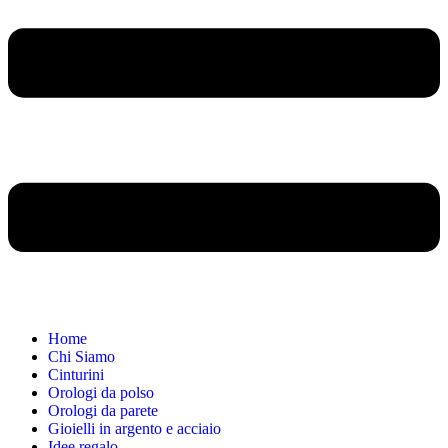
Home
Chi Siamo
Cinturini
Orologi da polso
Orologi da parete
Gioielli in argento e acciaio
Idee regalo