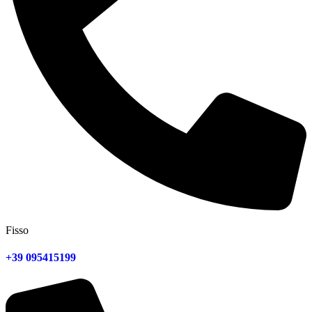
Fisso
+39 095415199