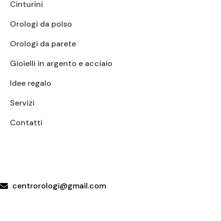
Cinturini
Orologi da polso
Orologi da parete
Gioielli in argento e acciaio
Idee regalo
Servizi
Contatti
+39 095415199
+39 3923623534
WhatsApp
centrorologi@gmail.com
Via Carrubella 191, 95030 Gravina di Catania (CT)