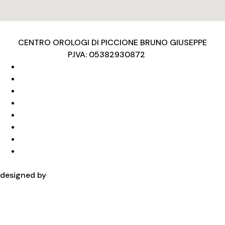
CENTRO OROLOGI DI PICCIONE BRUNO GIUSEPPE
P.IVA: 05382930872
Privacy Policy
Condizioni d’uso
Cookies Policy
Copyright
Privacy Policy
Condizioni d’uso
Cookies Policy
Copyright
designed by