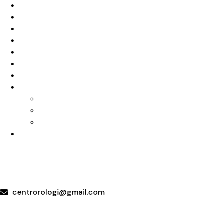
Home
Chi Siamo
Cinturini
Orologi da polso
Orologi da parete
Gioielli in argento e acciaio
Idee regalo
Servizi
Riparazioni Orologi
Riparazione Orologi al Quarzo
Lucidatura Orologi
Contatti
+39 095415199
+39 3923623534
WhatsApp
centrorologi@gmail.com
Via Carrubella 191, 95030 Gravina di Catania (CT)