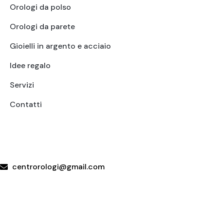
Orologi da polso
Orologi da parete
Gioielli in argento e acciaio
Idee regalo
Servizi
Contatti
+39 095415199
+39 3923623534
WhatsApp
centrorologi@gmail.com
Via Carrubella 191, 95030 Gravina di Catania (CT)