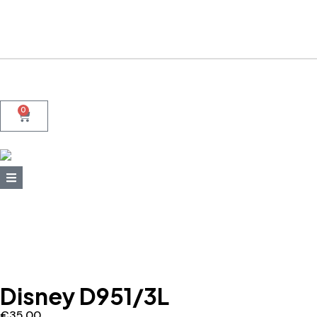
+39 095415199
+39 3923623534
WhatsApp
0
Disney D951/3L
€
35,00