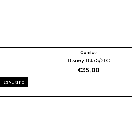
Cornice
Disney D473/3LC
€
35,00
ESAURITO