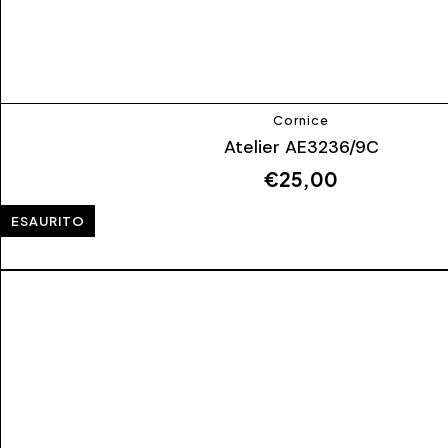
Cornice
Atelier AE3236/9C
€
25,00
ESAURITO