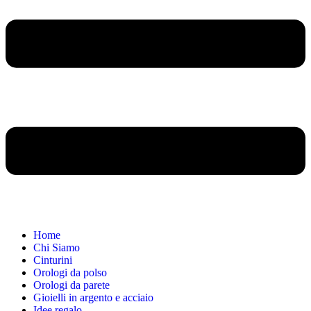
Home
Chi Siamo
Cinturini
Orologi da polso
Orologi da parete
Gioielli in argento e acciaio
Idee regalo