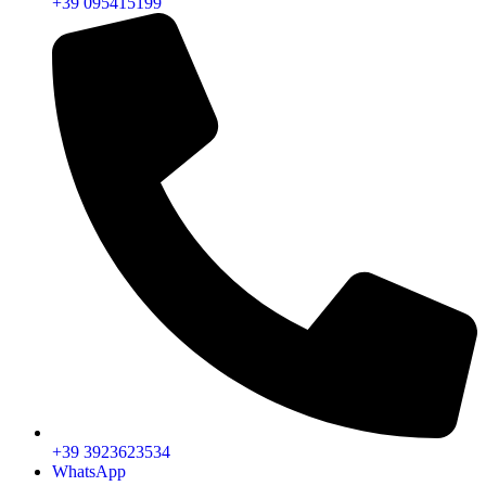
+39 095415199
+39 3923623534
WhatsApp