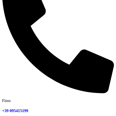
Fisso
+39 095415199