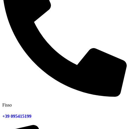
Fisso
+39 095415199