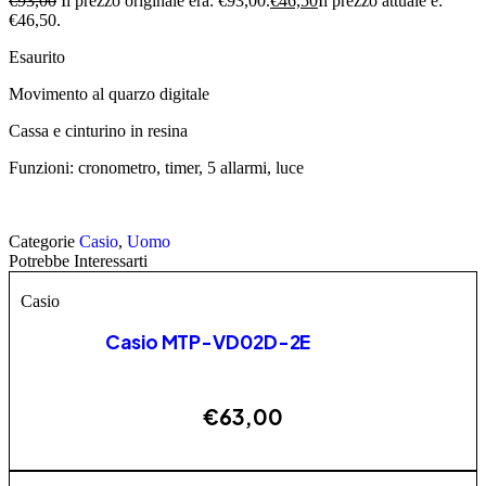
€
93,00
Il prezzo originale era: €93,00.
€
46,50
Il prezzo attuale è:
€46,50.
Esaurito
Movimento al quarzo digitale
Cassa e cinturino in resina
Funzioni: cronometro, timer, 5 allarmi, luce
Categorie
Casio
,
Uomo
Potrebbe Interessarti
Casio
Casio MTP-VD02D-2E
€
63,00
ESAURITO