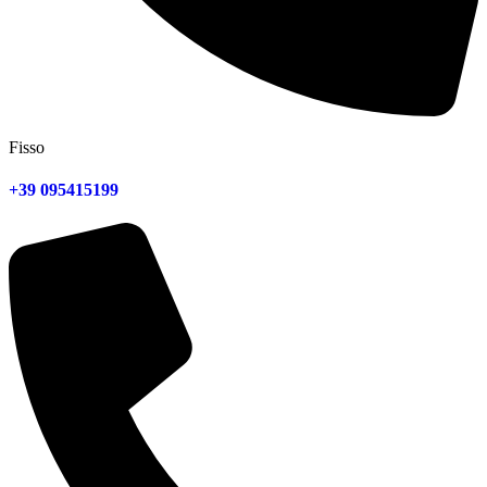
Fisso
+39 095415199