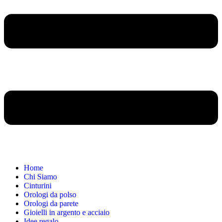
Home
Chi Siamo
Cinturini
Orologi da polso
Orologi da parete
Gioielli in argento e acciaio
Idee regalo