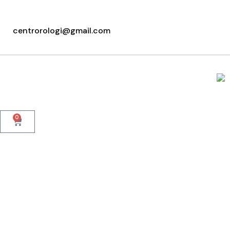
+39 095415199
+39 3923623534
centrorologi@gmail.com
WhatsApp
0
Home
Chi Siamo
Cinturini
Orologi 