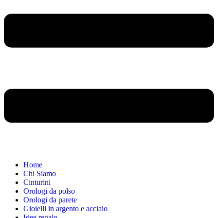
Home
Chi Siamo
Cinturini
Orologi da polso
Orologi da parete
Gioielli in argento e acciaio
Idee regalo