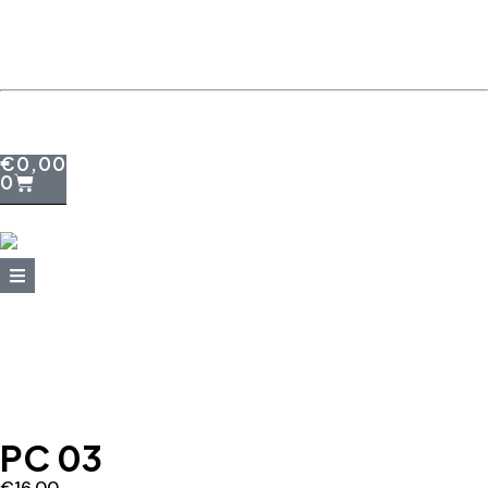
+39 095415199
+39 3923623534
WhatsApp
€
0,00
0
PC 03
€
16,00