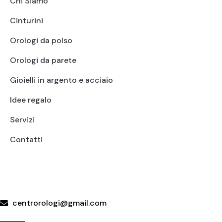
Chi Siamo
Cinturini
Orologi da polso
Orologi da parete
Gioielli in argento e acciaio
Idee regalo
Servizi
Contatti
+39 095415199
+39 3923623534
WhatsApp
centrorologi@gmail.com
Via Carrubella 191, 95030 Gravina di Catania (CT)