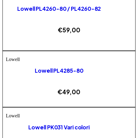
Lowell PL4260-80 / PL4260-82
€
59,00
Questo prodotto ha più varianti. Le opzioni possono
AGGIUNGI
essere scelte nella pagina del prodotto
Lowell
Lowell PL4285-80
€
49,00
ESAURITO
Lowell
Lowell PK031 Vari colori