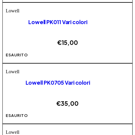
Lowell
Lowell PK011 Vari colori
€
15,00
Questo prodotto ha più varianti. Le opzioni possono
ESAURITO
essere scelte nella pagina del prodotto
Lowell
Lowell PK0705 Vari colori
€
35,00
Questo prodotto ha più varianti. Le opzioni possono
ESAURITO
essere scelte nella pagina del prodotto
Lowell