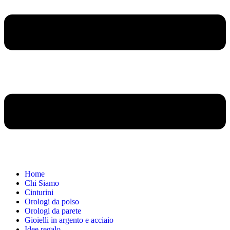
Home
Chi Siamo
Cinturini
Orologi da polso
Orologi da parete
Gioielli in argento e acciaio
Idee regalo