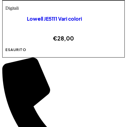
Digitali
Lowell JE5111 Vari colori
€
28,00
Questo prodotto ha più varianti. Le opzioni possono
ESAURITO
essere scelte nella pagina del prodotto