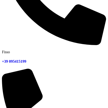
Fisso
+39 095415199