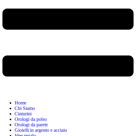
Home
Chi Siamo
Cinturini
Orologi da polso
Orologi da parete
Gioielli in argento e acciaio
Idee regalo