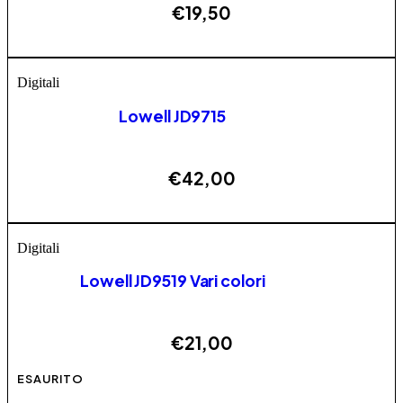
€
19,50
ESAURITO
Digitali
Lowell JD9715
€
42,00
ESAURITO
Digitali
Lowell JD9519 Vari colori
€
21,00
Questo prodotto ha più varianti. Le opzioni possono
ESAURITO
essere scelte nella pagina del prodotto