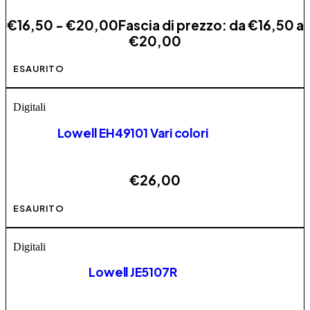
€
16,50
-
€
20,00
Fascia di prezzo: da €16,50 a
€20,00
Questo prodotto ha più varianti. Le opzioni possono
ESAURITO
essere scelte nella pagina del prodotto
Digitali
Lowell EH49101 Vari colori
€
26,00
Questo prodotto ha più varianti. Le opzioni possono
ESAURITO
essere scelte nella pagina del prodotto
Digitali
Lowell JE5107R