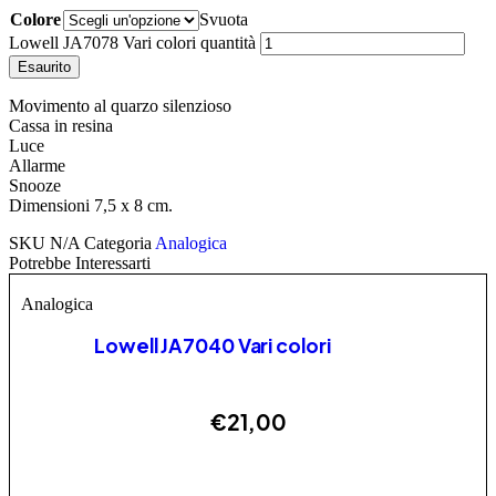
Colore
Svuota
Lowell JA7078 Vari colori quantità
Esaurito
Movimento al quarzo silenzioso
Cassa in resina
Luce
Allarme
Snooze
Dimensioni 7,5 x 8 cm.
SKU
N/A
Categoria
Analogica
Potrebbe Interessarti
Analogica
Lowell JA7040 Vari colori
€
21,00
Questo prodotto ha più varianti. Le opzioni possono
AGGIUNGI
essere scelte nella pagina del prodotto