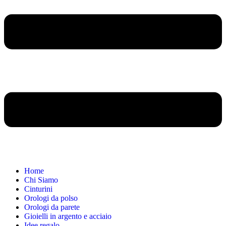
Home
Chi Siamo
Cinturini
Orologi da polso
Orologi da parete
Gioielli in argento e acciaio
Idee regalo