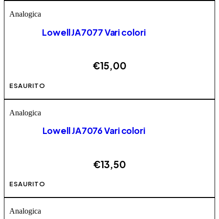
Analogica
Lowell JA7077 Vari colori
€
15,00
Questo prodotto ha più varianti. Le opzioni possono
ESAURITO
essere scelte nella pagina del prodotto
Analogica
Lowell JA7076 Vari colori
€
13,50
Questo prodotto ha più varianti. Le opzioni possono
ESAURITO
essere scelte nella pagina del prodotto
Analogica