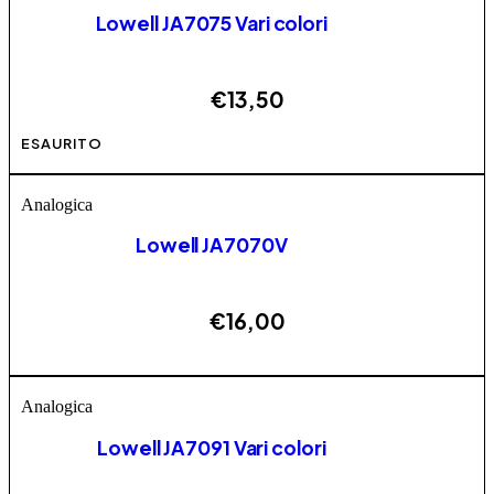
Lowell JA7075 Vari colori
€
13,50
Questo prodotto ha più varianti. Le opzioni possono
ESAURITO
essere scelte nella pagina del prodotto
Analogica
Lowell JA7070V
€
16,00
ESAURITO
Analogica
Lowell JA7091 Vari colori