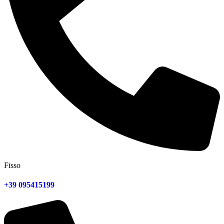
Fisso
+39 095415199