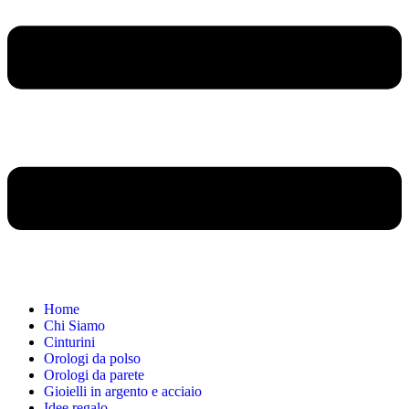
Home
Chi Siamo
Cinturini
Orologi da polso
Orologi da parete
Gioielli in argento e acciaio
Idee regalo