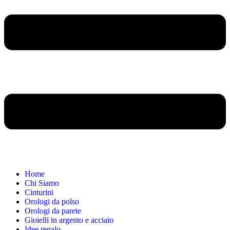
Home
Chi Siamo
Cinturini
Orologi da polso
Orologi da parete
Gioielli in argento e acciaio
Idee regalo