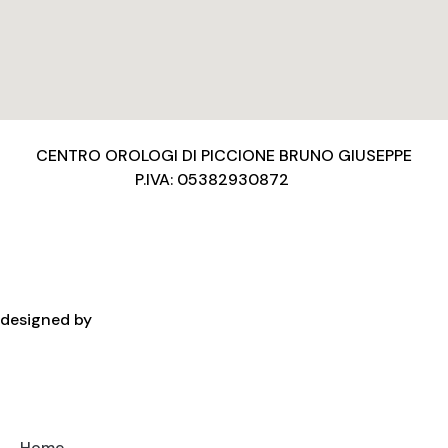
CENTRO OROLOGI DI PICCIONE BRUNO GIUSEPPE
P.IVA: 05382930872
Privacy Policy
Condizioni d’uso
Cookies Policy
Copyright
designed by
Home