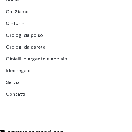
Chi Siamo
Cinturini
Orologi da polso
Orologi da parete
Gioielli in argento e acciaio
Idee regalo
Servizi
Contatti
+39 095415199
+39 3923623534
WhatsApp
centrorologi@gmail.com