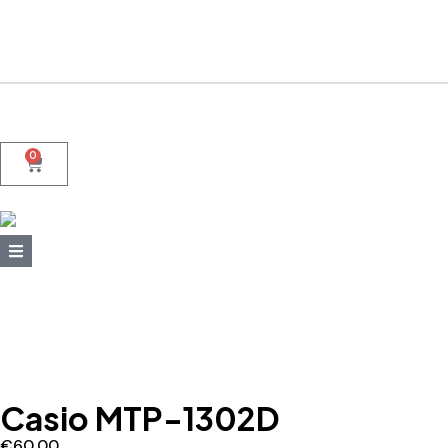
+39 095415199
+39 3923623534
WhatsApp
0
Casio MTP-1302D
€
60,00