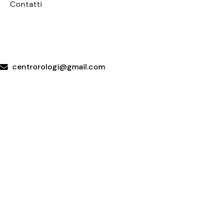
Contatti
+39 095415199
+39 3923623534
WhatsApp
centrorologi@gmail.com
Via Carrubella 191, 95030 Gravina di Catania (CT)