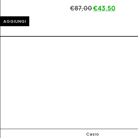
€
87,00
€
43,50
AGGIUNGI
Casio