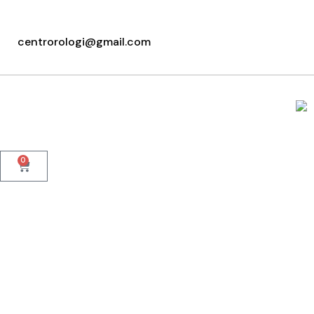
+39 095415199
+39 3923623534
centrorologi@gmail.com
WhatsApp
0
Home
Chi Siamo
Cinturini
Orologi 