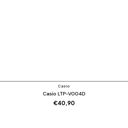
Casio
Casio LTP-V004D
€
40,90