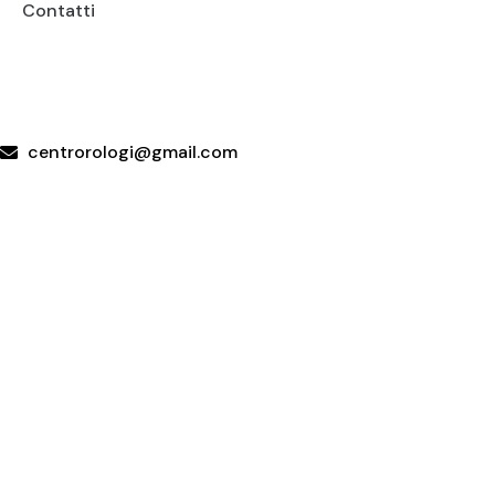
Contatti
+39 095415199
+39 3923623534
WhatsApp
centrorologi@gmail.com
Via Carrubella 191, 95030 Gravina di Catania (CT)