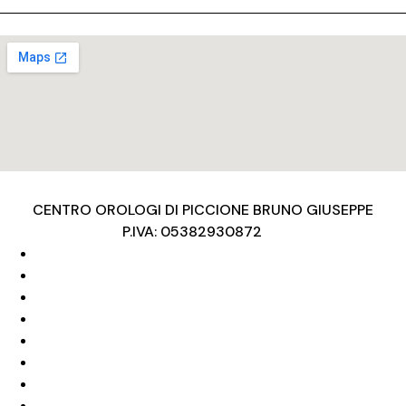
CENTRO OROLOGI DI PICCIONE BRUNO GIUSEPPE
P.IVA: 05382930872
Privacy Policy
Condizioni d’uso
Cookies Policy
Copyright
Privacy Policy
Condizioni d’uso
Cookies Policy
Copyright