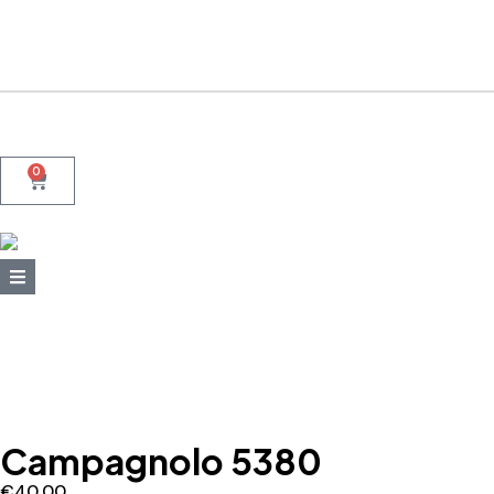
+39 095415199
+39 3923623534
WhatsApp
0
Campagnolo 5380
€
40,00