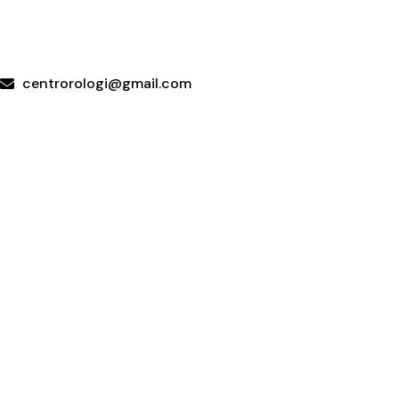
+39 095415199
+39 3923623534
WhatsApp
centrorologi@gmail.com
Via Carrubella 191, 95030 Gravina di Catania (CT)