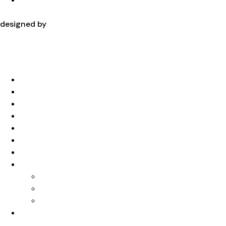
designed by
Home
Chi Siamo
Cinturini
Orologi da polso
Orologi da parete
Gioielli in argento e acciaio
Idee regalo
Servizi
Riparazioni Orologi
Riparazione Orologi al Quarzo
Lucidatura Orologi
Contatti