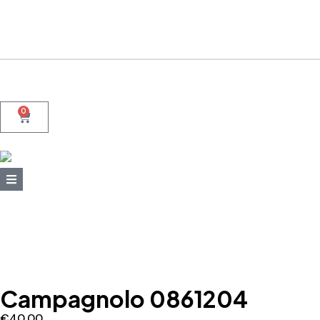
+39 095415199
+39 3923623534
WhatsApp
0
Campagnolo 0861204
€
40,00