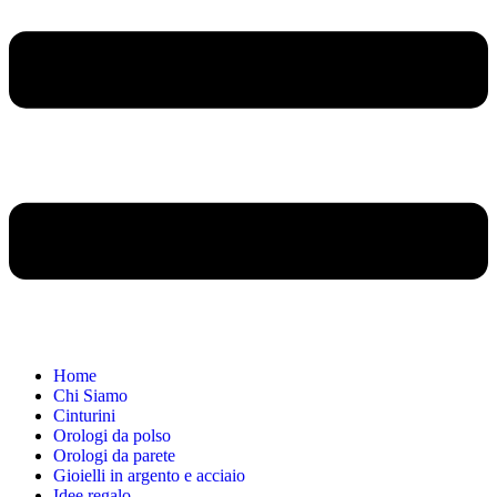
Home
Chi Siamo
Cinturini
Orologi da polso
Orologi da parete
Gioielli in argento e acciaio
Idee regalo