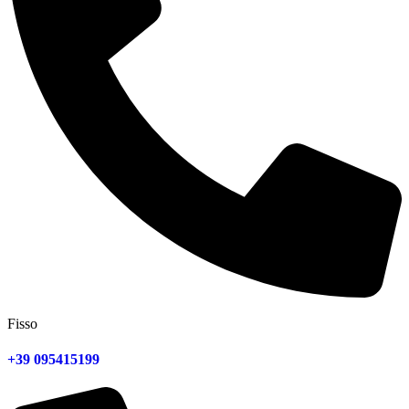
Fisso
+39 095415199